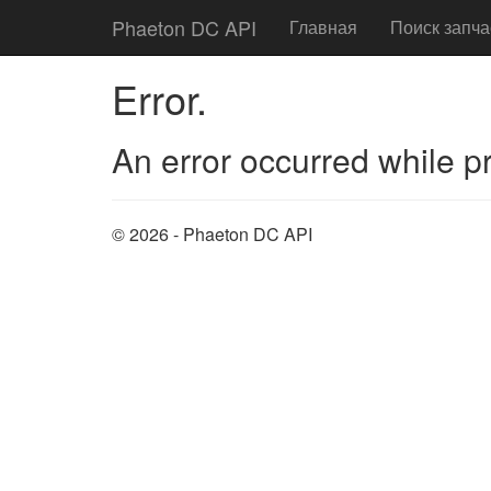
Phaeton DC API
Главная
Поиск запча
Error.
An error occurred while p
© 2026 - Phaeton DC API